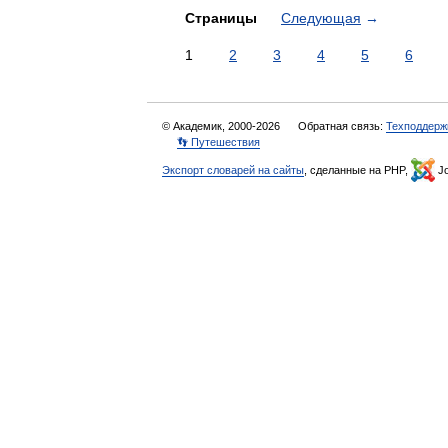
Страницы
Следующая
→
1
2
3
4
5
6
© Академик, 2000-2026
Обратная связь:
Техподдерж
👣 Путешествия
Экспорт словарей на сайты
, сделанные на PHP,
Jo