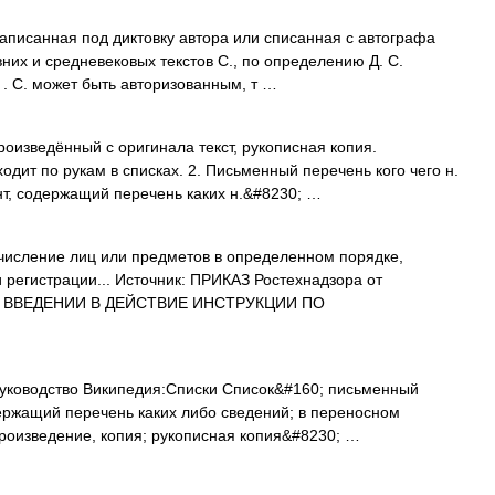
аписанная под диктовку автора или списанная с автографа
евних и средневековых текстов С., по определению Д. С.
. С. может быть авторизованным, т …
оизведённый с оригинала текст, рукописная копия.
одит по рукам в списках. 2. Письменный перечень кого чего н.
ент, содержащий перечень каких н.&#8230; …
исление лиц или предметов в определенном порядке,
регистрации... Источник: ПРИКАЗ Ростехнадзора от
 И ВВЕДЕНИИ В ДЕЙСТВИЕ ИНСТРУКЦИИ ПО
руководство Википедия:Списки Список&#160; письменный
держащий перечень каких либо сведений; в переносном
роизведение, копия; рукописная копия&#8230; …