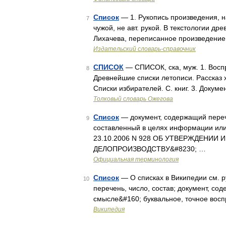
Список
— 1. Рукопись произведения, н
7
чужой, не авт. рукой. В текстологии др
Лихачева, переписанное произведение 
Издательский словарь-справочник
СПИСОК
— СПИСОК, ска, муж. 1. Воспр
8
Древнейшие списки летописи. Рассказ х
Списки избирателей. С. книг. 3. Докум
Толковый словарь Ожегова
Список
— документ, содержащий переч
9
составленный в целях информации или 
23.10.2006 N 928 ОБ УТВЕРЖДЕНИИ
ДЕЛОПРОИЗВОДСТВУ&#8230; …
Официальная терминология
Список
— О списках в Википедии см. 
10
перечень, число, состав; документ, со
смысле&#160; буквальное, точное восп
Википедия