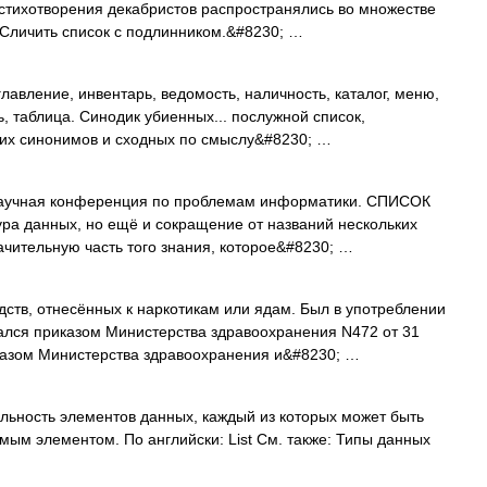
е стихотворения декабристов распространялись во множестве
. Сличить список с подлинником.&#8230; …
лавление, инвентарь, ведомость, наличность, каталог, меню,
ь, таблица. Синодик убиенных... послужной список,
ких синонимов и сходных по смыслу&#8230; …
аучная конференция по проблемам информатики. СПИСОК
ура данных, но ещё и сокращение от названий нескольких
чительную часть того знания, которое&#8230; …
ств, отнесённых к наркотикам или ядам. Был в употреблении
ался приказом Министерства здравоохранения N472 от 31
казом Министерства здравоохранения и&#8230; …
ьность элементов данных, каждый из которых может быть
ым элементом. По английски: List См. также: Типы данных