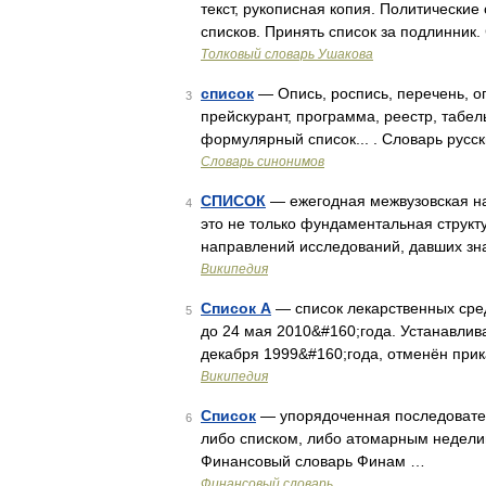
текст, рукописная копия. Политически
списков. Принять список за подлинник
Толковый словарь Ушакова
список
— Опись, роспись, перечень, ог
3
прейскурант, программа, реестр, табел
формулярный список... . Словарь русс
Словарь синонимов
СПИСОК
— ежегодная межвузовская н
4
это не только фундаментальная структ
направлений исследований, давших зна
Википедия
Список А
— список лекарственных сред
5
до 24 мая 2010&#160;года. Устанавлив
декабря 1999&#160;года, отменён при
Википедия
Список
— упорядоченная последовател
6
либо списком, либо атомарным неделим
Финансовый словарь Финам …
Финансовый словарь