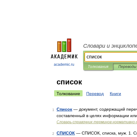
Словари и энциклоп
academic.ru
Толкования
Переводы
список
Толкование
Перевод
Книги
Список
— документ, содержащий переч
1
составленный в целях информации или
Словарь-справочник терминов нормативно-
СПИСОК
— СПИСОК, списка, муж. 1. Сп
2