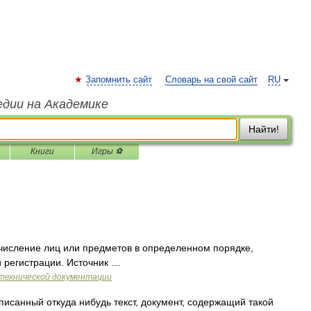
Запомнить сайт
Словарь на свой сайт
RU
едии на Академике
Найти!
Книги
Игры ⚽
исление лиц или предметов в определенном порядке,
 регистрации. Источник …
технической документации
исанный откуда нибудь текст, документ, содержащий такой