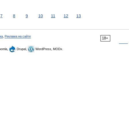
7
8
9
10
11
12
13
ка
,
Реклама на сайте
18+
omla,
Drupal,
WordPress, MODx.